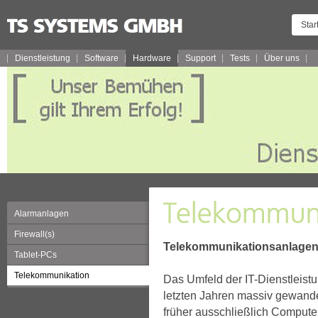
Star
Dienstleistung
Software
Hardware
Support
Tests
Über uns
Alarmanlagen
Firewall(s)
Telekommunikationsanlage
Tablet-PCs
Telekommunikation
Das Umfeld der IT-Dienstleistu
letzten Jahren massiv gewand
früher ausschließlich Compute